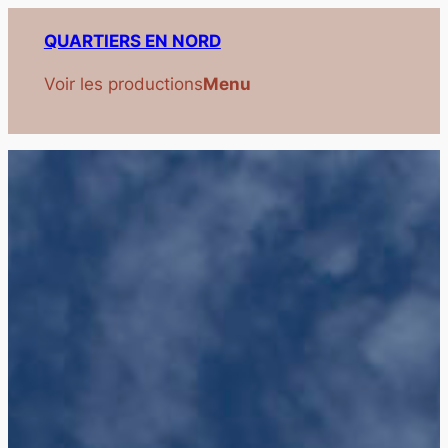
Aller
QUARTIERS EN NORD
au
contenu
Voir les productions
Menu